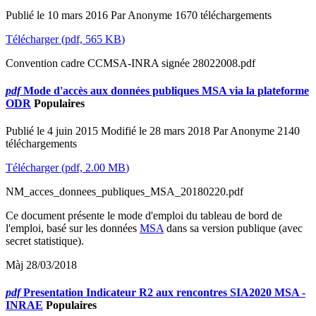
Publié le 10 mars 2016
Par
Anonyme
1670 téléchargements
Télécharger
(
pdf,
565 KB
)
Convention cadre CCMSA-INRA signée 28022008.pdf
pdf
Mode d'accès aux données publiques MSA via la plateforme
ODR
Populaires
Publié le 4 juin 2015
Modifié le 28 mars 2018
Par
Anonyme
2140
téléchargements
Télécharger
(
pdf,
2.00 MB
)
NM_acces_donnees_publiques_MSA_20180220.pdf
Ce document présente le mode d'emploi du tableau de bord de
l'emploi, basé sur les données
MSA
dans sa version publique (avec
secret statistique).
Màj 28/03/2018
pdf
Presentation Indicateur R2 aux rencontres SIA2020 MSA -
INRAE
Populaires