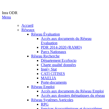
Inra ODR
Menu
Accueil
Réseaux
Réseau Évaluation
Accès aux documents du Réseau
Evaluation
PDR 2014-2020 (RAMO)
Parcs Nationaux
Réseau Recherche
Département EcoSocio
Charte qualité données
Ingé+ Stat
CATI CITISES
MAELIA
Porte-documents
Réseau Emploi
Accès aux documents du Réseau Emploi
Accès aux dossiers thématiques du réseau
Réseau Systèmes Agricoles
RPG
Services écosystémiques et écosystèmes