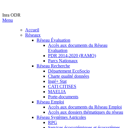
Inra ODR
Menu
Accueil
Réseaux
Réseau Évaluation
Accès aux documents du Réseau
Evaluation
PDR 2014-2020 (RAMO)
Parcs Nationaux
Réseau Recherche
Département EcoSocio
Charte qualité données
Ingé+ Stat
CATI CITISES
MAELIA
Porte-documents
Réseau Emploi
Accès aux documents du Réseau Emploi
Accès aux dossiers thématiques du réseau
Réseau Systèmes Agricoles
RPG
Services écosystémiques et écosystèmes