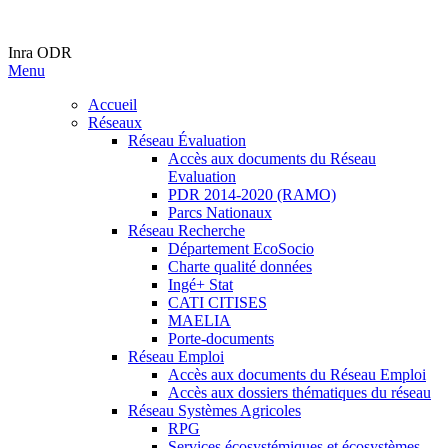
Inra ODR
Menu
Accueil
Réseaux
Réseau Évaluation
Accès aux documents du Réseau
Evaluation
PDR 2014-2020 (RAMO)
Parcs Nationaux
Réseau Recherche
Département EcoSocio
Charte qualité données
Ingé+ Stat
CATI CITISES
MAELIA
Porte-documents
Réseau Emploi
Accès aux documents du Réseau Emploi
Accès aux dossiers thématiques du réseau
Réseau Systèmes Agricoles
RPG
Services écosystémiques et écosystèmes