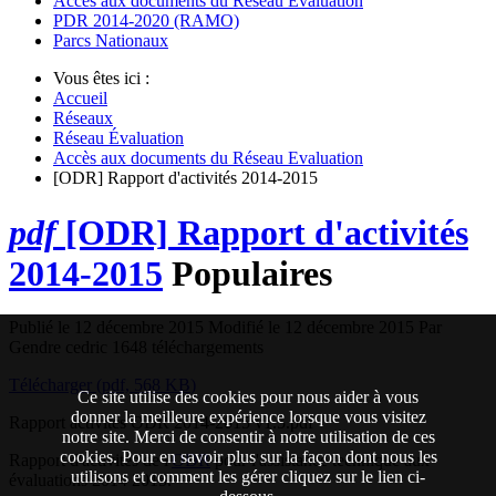
Accès aux documents du Réseau Evaluation
PDR 2014-2020 (RAMO)
Parcs Nationaux
Vous êtes ici :
Accueil
Réseaux
Réseau Évaluation
Accès aux documents du Réseau Evaluation
[ODR] Rapport d'activités 2014-2015
pdf
[ODR] Rapport d'activités
2014-2015
Populaires
Publié le 12 décembre 2015
Modifié le 12 décembre 2015
Par
Gendre cedric
1648 téléchargements
Télécharger
(
pdf,
568 KB
)
Ce site utilise des cookies pour nous aider à vous
donner la meilleure expérience lorsque vous visitez
Rapport activités ODR 2014-2015 v1.5.pdf
notre site. Merci de consentir à notre utilisation de ces
cookies. Pour en savoir plus sur la façon dont nous les
Rapport d'activités de l'
ODR
pour l'assistance technique aux
utilisons et comment les gérer cliquez sur le lien ci-
évaluations 2014 2015.