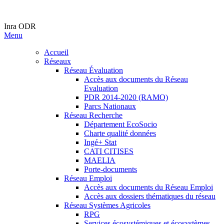
Inra ODR
Menu
Accueil
Réseaux
Réseau Évaluation
Accès aux documents du Réseau
Evaluation
PDR 2014-2020 (RAMO)
Parcs Nationaux
Réseau Recherche
Département EcoSocio
Charte qualité données
Ingé+ Stat
CATI CITISES
MAELIA
Porte-documents
Réseau Emploi
Accès aux documents du Réseau Emploi
Accès aux dossiers thématiques du réseau
Réseau Systèmes Agricoles
RPG
Services écosystémiques et écosystèmes