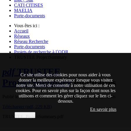
CATI CITISES
MAELIA
Porte-documents
Vous êtes ici :
Accueil
Réseaux
Réseau Recherche
Porte-documents
Projets de recherche à l`ODR
TRUSTEE ProjectSummary
pdf
TRUSTEE
Ce site utilise des cookies pour nous aider à vous
ProjectSummary
Populaires
donner la meilleure expérience lorsque vous visitez
notre site. Merci de consentir à notre utilisation de ces
cookies. Pour en savoir plus sur la façon dont nous les
utilisons et comment les gérer cliquez sur le lien ci-
Publié le 4 juin 2014
Par
Administrator
1395 téléchargements
dessous.
Télécharger
(
pdf,
229 KB
)
En savoir plus
J'accepte
TRUSTEE_ProjectSummary.pdf
Observatoire du Développement Rural 2009 - 2026
|
Contact
|
Condition d'utilisation
|
Mentions légales