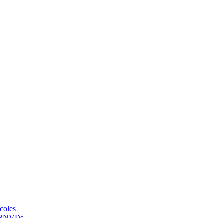
coles
to BNVDs