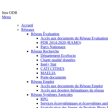
Inra ODR
Menu
Accueil
Réseaux
Réseau Évaluation
Accès aux documents du Réseau Evaluation
PDR 2014-2020 (RAMO)
Parcs Nationaux
Réseau Recherche
Département EcoSocio
Charte qualité données
Ingé+ Stat
CATI CITISES
MAELIA
Porte-documents
Réseau Emploi
Accès aux documents du Réseau Emploi
Accès aux dossiers thématiques du réseau
Réseau Systèmes Agricoles
RPG
Services écosystémiques et écosystèmes agri
Spatialisation des Ventes de Produits Phy