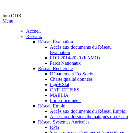
Inra ODR
Menu
Accueil
Réseaux
Réseau Évaluation
Accès aux documents du Réseau
Evaluation
PDR 2014-2020 (RAMO)
Parcs Nationaux
Réseau Recherche
Département EcoSocio
Charte qualité données
Ingé+ Stat
CATI CITISES
MAELIA
Porte-documents
Réseau Emploi
Accès aux documents du Réseau Emploi
Accès aux dossiers thématiques du réseau
Réseau Systèmes Agricoles
RPG
Services écosystémiques et écosystèmes