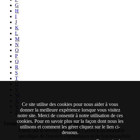
G
H
I
J
K
L
M
N
O
P
Q
R
S
T
U
V
W
X
Ce site utilise des cookies pour nous aider à vous
Y
donner la meilleure expérience lorsque vous visitez
Z
notre site. Merci de consentir à notre utilisation de ces
cookies. Pour en savoir plus sur la façon dont nous les
Terme
Définition
utilisons et comment les gérer cliquez sur le lien ci-
Entrée sur le serveur permettant l’accès à un ensemble
dessous.
spécifique de
Dossiers Thématiques
et de fonctionnalités