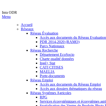
Inra ODR
Menu
Accueil
Réseaux
Réseau Évaluation
Accès aux documents du Réseau Evaluation
PDR 2014-2020 (RAMO)
Parcs Nationaux
Réseau Recherche
Département EcoSocio
Charte qualité données
Ingé+ Stat
CATI CITISES
MAELIA
Porte-documents
Réseau Emploi
Accès aux documents du Réseau Emploi
Accès aux dossiers thématiques du réseau
Réseau Systèmes Agricoles
RPG
Services écosystémiques et écosystèmes agri
Spatialisation des Ventes de Produits Phy